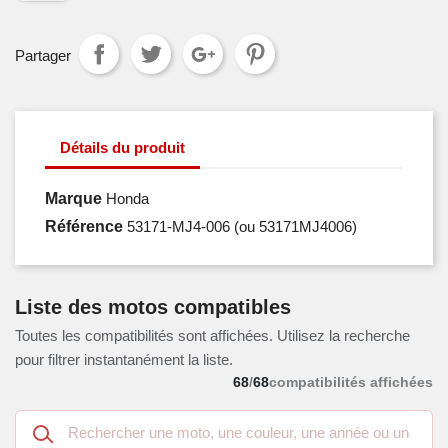
Partager
Détails du produit
Marque
Honda
Référence
53171-MJ4-006
(ou 53171MJ4006)
Liste des motos compatibles
Toutes les compatibilités sont affichées. Utilisez la recherche
pour filtrer instantanément la liste.
68
/
68
compatibilités affichées
Recherche
dans