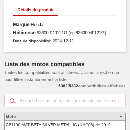
Détails du produit
Marque
Honda
Référence
93600-040121G
(ou 93600040121G)
2024-12-11
Date de disponibilité:
Liste des motos compatibles
Toutes les compatibilités sont affichées. Utilisez la recherche
pour filtrer instantanément la liste.
5382
/
5382
compatibilités affichées
Recherche
dans
les
motos
Moto
compatibles
CB1100 MAT BETA SILVER METALLIC (NHC08) de 2019