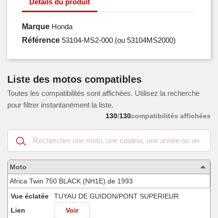
Détails du produit
Marque
Honda
Référence
53104-MS2-000
(ou 53104MS2000)
Liste des motos compatibles
Toutes les compatibilités sont affichées. Utilisez la recherche
pour filtrer instantanément la liste.
130
/
130
compatibilités affichées
Recherche
dans
les
motos
Moto
compatibles
Africa Twin 750 BLACK (NH1E) de 1993
Vue éclatée
TUYAU DE GUIDON/PONT SUPERIEUR
Lien
Voir