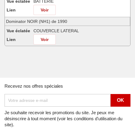
Vue éclatée
BATTERIE
Lien
Voir
Dominator NOIR (NH1) de 1990
Vue éclatée
COUVERCLE LATERAL
Lien
Voir
Dominator NOIR (NH1) de 1990
Vue éclatée
ETRIER DE FREIN ARRIERE
Lien
Voir
Dominator NOIR (NH1) de 1990
Recevez nos offres spéciales
Vue éclatée
ETRIER DE FREIN AVANT
Lien
Voir
Dominator NOIR (NH1) de 1990
Je souhaite recevoir les promotions du site. Je peux me
désinscrire à tout moment (voir les conditions d'utilisation du
Vue éclatée
FILTRE A AIR
site).
Lien
Voir