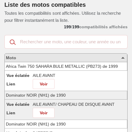
Liste des motos compatibles
Toutes les compatibilités sont affichées. Utilisez la recherche
pour filtrer instantanément la liste.
199
/
199
compatibilités affichées
Recherche
dans
les
motos
Moto
compatibles
Africa Twin 750 SAHARA BULE METALLIC (PB273) de 1999
Vue éclatée
AILE AVANT
Lien
Voir
Dominator NOIR (NH1) de 1990
Vue éclatée
AILE AVANT/ CHAPEAU DE DISQUE AVANT
Lien
Voir
Dominator NOIR (NH1) de 1990