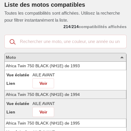
Liste des motos compatibles
Toutes les compatibilités sont affichées. Utilisez la recherche
pour filtrer instantanément la liste.
214
/
214
compatibilités affichées
Recherche
dans
les
motos
Moto
compatibles
Africa Twin 750 BLACK (NH1E) de 1993
Vue éclatée
AILE AVANT
Lien
Voir
Africa Twin 750 BLACK (NH1E) de 1994
Vue éclatée
AILE AVANT
Lien
Voir
Africa Twin 750 BLACK (NH1E) de 1995