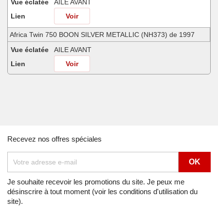
Vue éclatée
AILE AVANT
Lien
Voir
Africa Twin 750 BOON SILVER METALLIC (NH373) de 1997
Vue éclatée
AILE AVANT
Lien
Voir
Africa Twin 750 FROLIDA BLUE (PB182G) de 1991
Vue éclatée
AILE AVANT
Lien
Voir
Africa Twin 750 MINOTAUROS GREEN METALLIC (GY112) de 1998
Recevez nos offres spéciales
Vue éclatée
AILE AVANT
Lien
Voir
Africa Twin 750 NH138G (NH138G) de 1990
Je souhaite recevoir les promotions du site. Je peux me
désinscrire à tout moment (voir les conditions d'utilisation du
Vue éclatée
AILE AVANT
site).
Lien
Voir