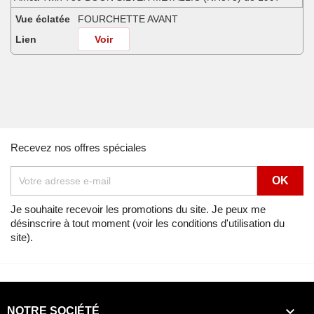
Vue éclatée
FOURCHETTE AVANT
Lien
Voir
Africa Twin 750 FROLIDA BLUE (PB182G) de 1991
Vue éclatée
FOURCHETTE AVANT
Lien
Voir
Africa Twin 750 MINOTAUROS GREEN METALLIC (GY112) de 1998
Recevez nos offres spéciales
Vue éclatée
FOURCHETTE AVANT
Lien
Voir
Africa Twin 750 NH138G (NH138G) de 1990
Je souhaite recevoir les promotions du site. Je peux me
désinscrire à tout moment (voir les conditions d'utilisation du
Vue éclatée
FOURCHETTE AVANT
site).
Lien
Voir
Africa Twin 750 NOIR (NH1) de 1996
Vue éclatée
FOURCHETTE AVANT

NOTRE SOCIÉTÉ
Lien
Voir