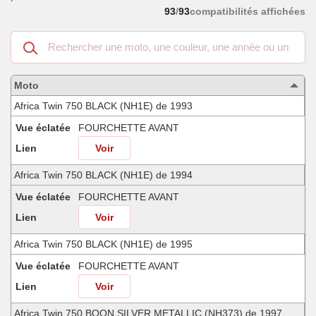
93
/
93
compatibilités affichées
Recherche
dans
les
motos
Moto
compatibles
Africa Twin 750 BLACK (NH1E) de 1993
Vue éclatée
FOURCHETTE AVANT
Lien
Voir
Africa Twin 750 BLACK (NH1E) de 1994
Vue éclatée
FOURCHETTE AVANT
Lien
Voir
Africa Twin 750 BLACK (NH1E) de 1995
Vue éclatée
FOURCHETTE AVANT
Lien
Voir
Africa Twin 750 BOON SILVER METALLIC (NH373) de 1997