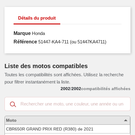
Détails du produit
Marque
Honda
Référence
51447-KA4-711
(ou 51447KA4711)
Liste des motos compatibles
Toutes les compatibilités sont affichées. Utilisez la recherche
pour filtrer instantanément la liste.
2002
/
2002
compatibilités affichées
Recherche
dans
les
motos
Moto
compatibles
CBR650R GRAND PRIX RED (R380) de 2021