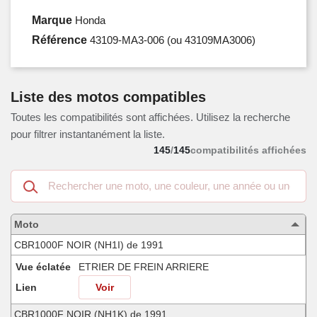
Marque
Honda
Référence
43109-MA3-006
(ou 43109MA3006)
Liste des motos compatibles
Toutes les compatibilités sont affichées. Utilisez la recherche
pour filtrer instantanément la liste.
145
/
145
compatibilités affichées
Recherche
dans
les
motos
Moto
compatibles
CBR1000F NOIR (NH1I) de 1991
Vue éclatée
ETRIER DE FREIN ARRIERE
Lien
Voir
CBR1000F NOIR (NH1K) de 1991