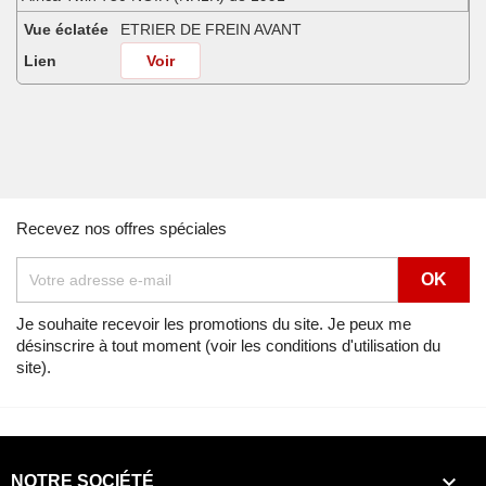
Vue éclatée
ETRIER DE FREIN AVANT
Lien
Voir
Africa Twin 750 SHASTA WHITE (NH138H) de 1990
Vue éclatée
ETRIER DE FREIN AVANT
Lien
Voir
Africa Twin 750 SHASTA WHITE (NH138H) de 1991
Recevez nos offres spéciales
Vue éclatée
ETRIER DE FREIN AVANT
Lien
Voir
Africa Twin 750 SHASTA WHITE (NH138H) de 1992
Je souhaite recevoir les promotions du site. Je peux me
désinscrire à tout moment (voir les conditions d'utilisation du
Vue éclatée
ETRIER DE FREIN AVANT
site).
Lien
Voir
Africa Twin 750 SPACE BLUE (PB136I) de 1992
Vue éclatée
ETRIER DE FREIN AVANT

NOTRE SOCIÉTÉ
Lien
Voir