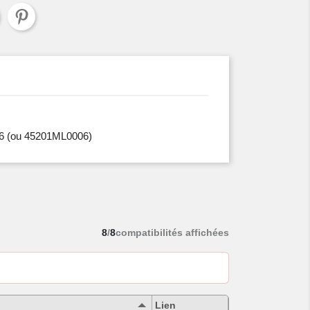
6
(ou 45201ML0006)
8
/
8
compatibilités affichées
Lien