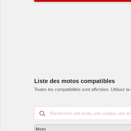
Liste des motos compatibles
Toutes les compatibilités sont affichées. Utilisez la 
Recherche
dans
les
motos
Moto