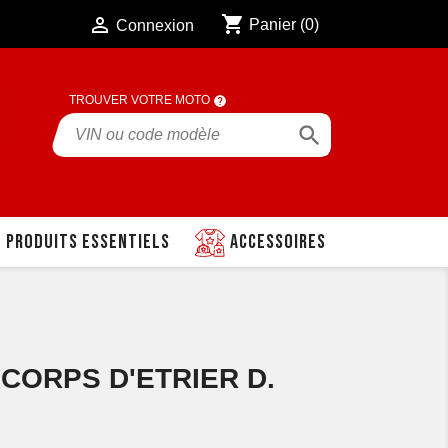
shopping_cart

Panier
(0)
Connexion
TROUVER VOTRE MOTO

Produits essentiels
Accessoires
 CORPS D'ETRIER D.