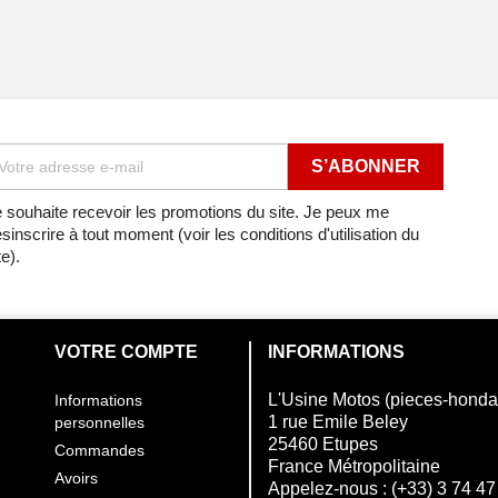
ROUE AVANT
ROUE AVANT
 de 1997
ROUE AVANT
 de 1999
ROUE AVANT
 de 2000
ROUE AVANT
 souhaite recevoir les promotions du site. Je peux me
sinscrire à tout moment (voir les conditions d'utilisation du
 de 2000
ROUE AVANT
te).
0
ROUE AVANT
1
ROUE AVANT
VOTRE COMPTE
INFORMATIONS
2
ROUE AVANT
L'Usine Motos (pieces-hond
Informations
1 rue Emile Beley
personnelles
3
ROUE AVANT
25460 Etupes
Commandes
France Métropolitaine
Avoirs
4
ROUE AVANT
Appelez-nous :
(+33) 3 74 47