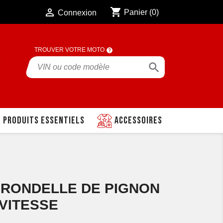
shopping_cart

Panier
(0)
Connexion
TROUVER VOTRE MOTO

Produits essentiels
Accessoires
3 RONDELLE DE PIGNON
VITESSE