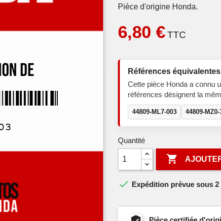
Pièce d'origine Honda.
6,80 €
TTC
Références équivalentes
Cette pièce Honda a connu u
références désignent la mêm
44809-ML7-003
44809-MZ0-
Quantité

AJOUTER

Expédition prévue sous 2 
Pièce certifiée d'or