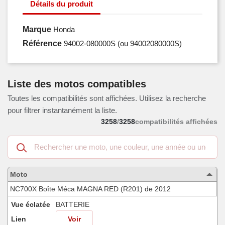
Détails du produit
Marque
Honda
Référence
94002-080000S
(ou 94002080000S)
Liste des motos compatibles
Toutes les compatibilités sont affichées. Utilisez la recherche
pour filtrer instantanément la liste.
3258
/
3258
compatibilités affichées
Recherche
dans
les
motos
Moto
compatibles
NC700X Boîte Méca MAGNA RED (R201) de 2012
Vue éclatée
BATTERIE
Lien
Voir