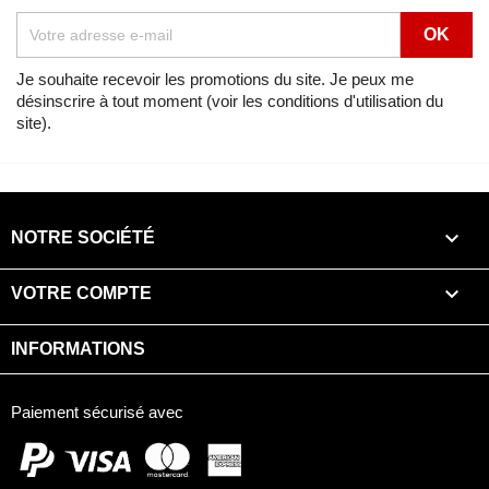
Lien
Voir
Africa Twin 750 NH138G (NH138G) de 1990
Je souhaite recevoir les promotions du site. Je peux me
désinscrire à tout moment (voir les conditions d'utilisation du
Vue éclatée
ROUE ARRIERE
site).
Lien
Voir
Africa Twin 750 NOIR (NH1) de 1996
Vue éclatée
ROUE ARRIERE

NOTRE SOCIÉTÉ
Lien
Voir
Africa Twin 750 NOIR (NH1) de 1997

VOTRE COMPTE
Vue éclatée
ROUE ARRIERE
INFORMATIONS
Lien
Voir
Africa Twin 750 NOIR (NH1) de 1998
Paiement sécurisé avec
Vue éclatée
ROUE ARRIERE
Lien
Voir