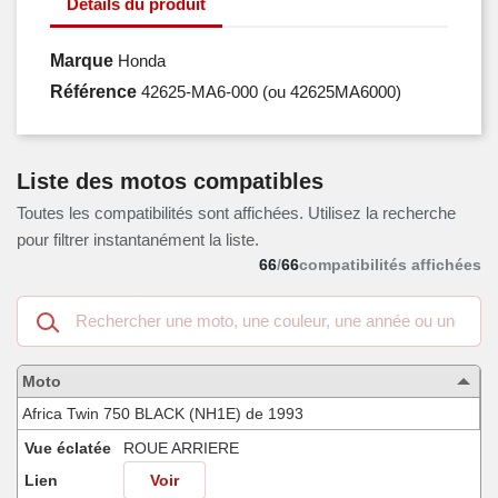
Détails du produit
Marque
Honda
Référence
42625-MA6-000
(ou 42625MA6000)
Liste des motos compatibles
Toutes les compatibilités sont affichées. Utilisez la recherche
pour filtrer instantanément la liste.
66
/
66
compatibilités affichées
Recherche
dans
les
motos
Moto
compatibles
Africa Twin 750 BLACK (NH1E) de 1993
Vue éclatée
ROUE ARRIERE
Lien
Voir