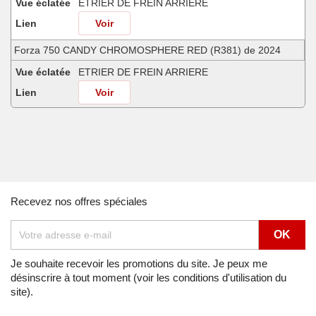
Vue éclatée
ETRIER DE FREIN ARRIERE
Lien
Voir
Forza 750 CANDY CHROMOSPHERE RED (R381) de 2024
Vue éclatée
ETRIER DE FREIN ARRIERE
Lien
Voir
Forza 750 GRAPHITE BLACK (NHB01) de 2021
Vue éclatée
ETRIER DE FREIN ARRIERE
Lien
Voir
Forza 750 GRAPHITE BLACK (NHB01) de 2022
Recevez nos offres spéciales
Vue éclatée
ETRIER DE FREIN ARRIERE
Lien
Voir
Forza 750 IRIDIUM GRAY METALLIC (NHC65) de 2023
Je souhaite recevoir les promotions du site. Je peux me
désinscrire à tout moment (voir les conditions d'utilisation du
Vue éclatée
ETRIER DE FREIN ARRIERE
site).
Lien
Voir