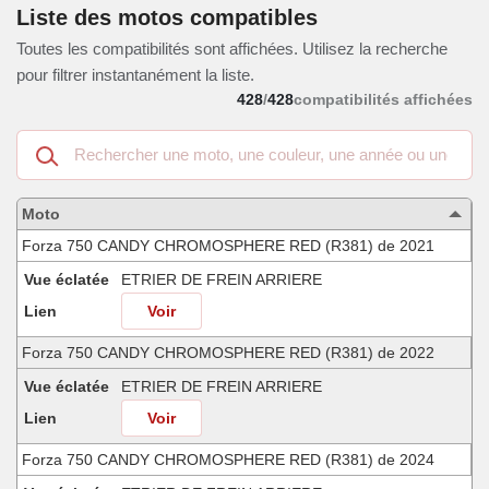
Liste des motos compatibles
Toutes les compatibilités sont affichées. Utilisez la recherche
pour filtrer instantanément la liste.
428
/
428
compatibilités affichées
Recherche
dans
les
motos
Moto
compatibles
Forza 750 CANDY CHROMOSPHERE RED (R381) de 2021
Vue éclatée
ETRIER DE FREIN ARRIERE
Lien
Voir
Forza 750 CANDY CHROMOSPHERE RED (R381) de 2022
Vue éclatée
ETRIER DE FREIN ARRIERE
Lien
Voir
Forza 750 CANDY CHROMOSPHERE RED (R381) de 2024