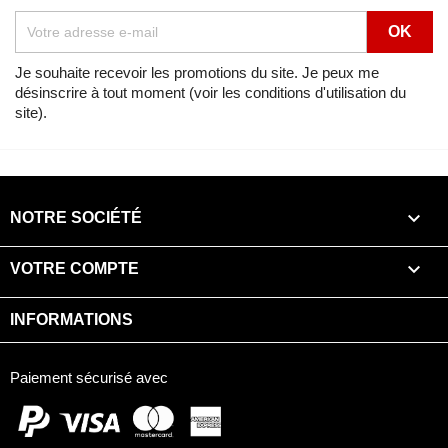
Lien
Voir
Africa Twin 750 NH138G (NH138G) de 1990
Je souhaite recevoir les promotions du site. Je peux me
désinscrire à tout moment (voir les conditions d'utilisation du
Vue éclatée
ROUE ARRIERE
site).
Lien
Voir
Africa Twin 750 NOIR (NH1) de 1996
Vue éclatée
ROUE ARRIERE

NOTRE SOCIÉTÉ
Lien
Voir
Africa Twin 750 NOIR (NH1) de 1997

VOTRE COMPTE
Vue éclatée
ROUE ARRIERE
INFORMATIONS
Lien
Voir
Africa Twin 750 NOIR (NH1) de 1998
Paiement sécurisé avec
Vue éclatée
ROUE ARRIERE
Lien
Voir