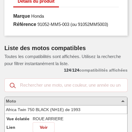
Détails du produit
Marque
Honda
Référence
91052-MM5-003
(ou 91052MM5003)
Liste des motos compatibles
Toutes les compatibilités sont affichées. Utilisez la recherche
pour filtrer instantanément la liste.
124
/
124
compatibilités affichées
Recherche
dans
les
motos
Moto
compatibles
Africa Twin 750 BLACK (NH1E) de 1993
Vue éclatée
ROUE ARRIERE
Lien
Voir