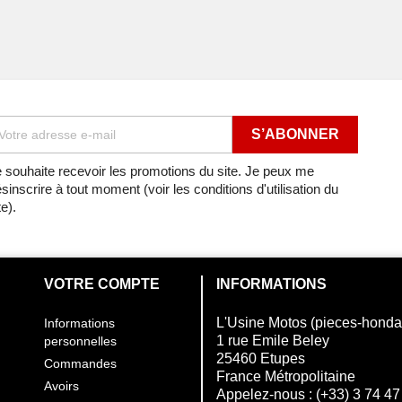
ROUE ARRIERE
 de 1997
ROUE ARRIERE
 de 1999
ROUE ARRIERE
 de 2000
ROUE ARRIERE
 de 2000
ROUE ARRIERE
 souhaite recevoir les promotions du site. Je peux me
sinscrire à tout moment (voir les conditions d'utilisation du
0
ROUE ARRIERE
te).
1
ROUE ARRIERE
2
ROUE ARRIERE
VOTRE COMPTE
INFORMATIONS
3
ROUE ARRIERE
L'Usine Motos (pieces-hond
Informations
1 rue Emile Beley
personnelles
4
ROUE ARRIERE
25460 Etupes
Commandes
France Métropolitaine
Avoirs
5
ROUE ARRIERE
Appelez-nous :
(+33) 3 74 47