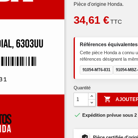
Pièce d'origine Honda.
34,61 €
TTC
Références équivalentes
Cette pièce Honda a connu u
références désignent la mêm
91054-MT6-831
91054-MBZ
Quantité

AJOUTER

Expédition prévue sous 2 
Pièce certifiée d'or