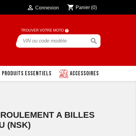
shopping_cart

Panier
(0)
Connexion
TROUVER VOTRE MOTO

Produits essentiels
Accessoires
1 ROULEMENT A BILLES
U (NSK)