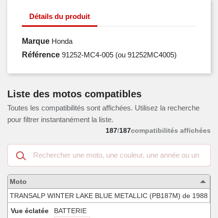
Détails du produit
Marque
Honda
Référence
91252-MC4-005
(ou 91252MC4005)
Liste des motos compatibles
Toutes les compatibilités sont affichées. Utilisez la recherche
pour filtrer instantanément la liste.
187
/
187
compatibilités affichées
Recherche
dans
les
motos
Moto
compatibles
TRANSALP WINTER LAKE BLUE METALLIC (PB187M) de 1988
Vue éclatée
BATTERIE