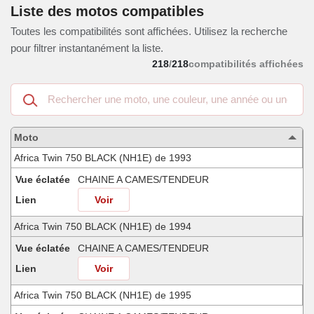
Liste des motos compatibles
Toutes les compatibilités sont affichées. Utilisez la recherche
pour filtrer instantanément la liste.
218
/
218
compatibilités affichées
Recherche
dans
les
motos
Moto
compatibles
Africa Twin 750 BLACK (NH1E) de 1993
Vue éclatée
CHAINE A CAMES/TENDEUR
Lien
Voir
Africa Twin 750 BLACK (NH1E) de 1994
Vue éclatée
CHAINE A CAMES/TENDEUR
Lien
Voir
Africa Twin 750 BLACK (NH1E) de 1995