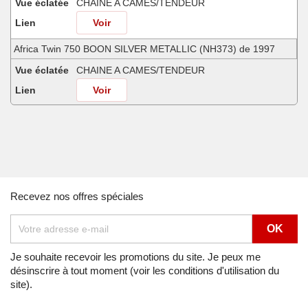
Vue éclatée
CHAINE A CAMES/TENDEUR
Lien
Voir
Africa Twin 750 BOON SILVER METALLIC (NH373) de 1997
Vue éclatée
CHAINE A CAMES/TENDEUR
Lien
Voir
Africa Twin 750 FROLIDA BLUE (PB182G) de 1991
Vue éclatée
CHAINE A CAMES/TENDEUR
Lien
Voir
Africa Twin 750 MINOTAUROS GREEN METALLIC (GY112) de 1998
Recevez nos offres spéciales
Vue éclatée
CHAINE A CAMES/TENDEUR
Lien
Voir
Africa Twin 750 NH138G (NH138G) de 1990
Je souhaite recevoir les promotions du site. Je peux me
désinscrire à tout moment (voir les conditions d'utilisation du
Vue éclatée
CHAINE A CAMES/TENDEUR
site).
Lien
Voir