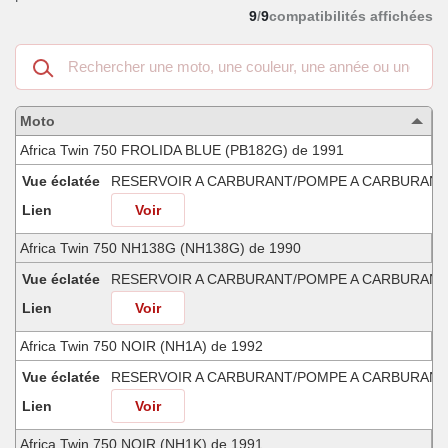
9
/
9
compatibilités affichées
Recherche
dans
les
motos
Moto
compatibles
Africa Twin 750 FROLIDA BLUE (PB182G) de 1991
Vue éclatée
RESERVOIR A CARBURANT/POMPE A CARBURANT
Lien
Voir
Africa Twin 750 NH138G (NH138G) de 1990
Vue éclatée
RESERVOIR A CARBURANT/POMPE A CARBURANT
Lien
Voir
Africa Twin 750 NOIR (NH1A) de 1992
Vue éclatée
RESERVOIR A CARBURANT/POMPE A CARBURANT
Lien
Voir
Africa Twin 750 NOIR (NH1K) de 1991