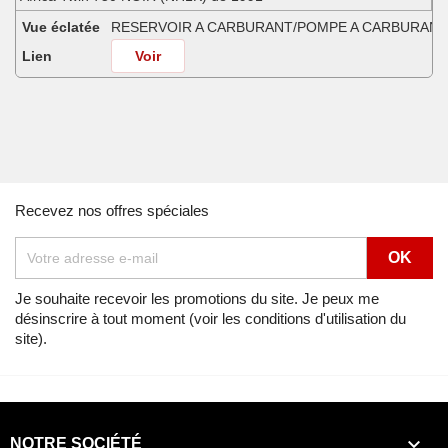
Vue éclatée
RESERVOIR A CARBURANT/POMPE A CARBURANT
Lien
Voir
Africa Twin 750 SHASTA WHITE (NH138H) de 1990
Vue éclatée
RESERVOIR A CARBURANT/POMPE A CARBURANT
Lien
Voir
Africa Twin 750 SHASTA WHITE (NH138H) de 1991
Recevez nos offres spéciales
Vue éclatée
RESERVOIR A CARBURANT/POMPE A CARBURANT
Lien
Voir
Africa Twin 750 SHASTA WHITE (NH138H) de 1992
Je souhaite recevoir les promotions du site. Je peux me
désinscrire à tout moment (voir les conditions d'utilisation du
Vue éclatée
RESERVOIR A CARBURANT/POMPE A CARBURANT
site).
Lien
Voir
Africa Twin 750 SPACE BLUE (PB136I) de 1992
Vue éclatée
RESERVOIR A CARBURANT/POMPE A CARBURANT

NOTRE SOCIÉTÉ
Lien
Voir