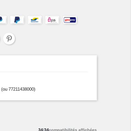
(ou 77211438000)
34
/
34
compatibilités affichées