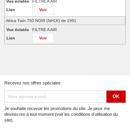
Vue éclatée
FILTRE A AIR
Lien
Voir
Africa Twin 750 NOIR (NH1K) de 1991
Vue éclatée
FILTRE A AIR
Lien
Voir
Africa Twin 750 SHASTA WHITE (NH138H) de 1990
Vue éclatée
FILTRE A AIR
Lien
Voir
Africa Twin 750 SHASTA WHITE (NH138H) de 1991
Recevez nos offres spéciales
Vue éclatée
FILTRE A AIR
Lien
Voir
Africa Twin 750 SHASTA WHITE (NH138H) de 1992
Je souhaite recevoir les promotions du site. Je peux me
désinscrire à tout moment (voir les conditions d'utilisation du
Vue éclatée
FILTRE A AIR
site).
Lien
Voir