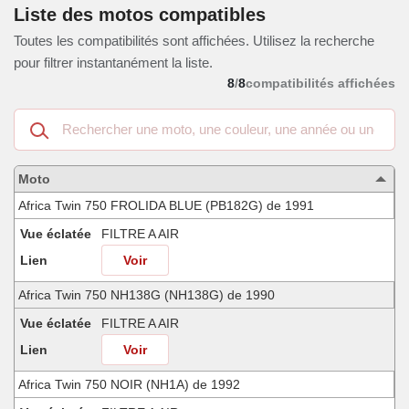
Liste des motos compatibles
Toutes les compatibilités sont affichées. Utilisez la recherche
pour filtrer instantanément la liste.
8
/
8
compatibilités affichées
Recherche
dans
les
motos
Moto
compatibles
Africa Twin 750 FROLIDA BLUE (PB182G) de 1991
Vue éclatée
FILTRE A AIR
Lien
Voir
Africa Twin 750 NH138G (NH138G) de 1990
Vue éclatée
FILTRE A AIR
Lien
Voir
Africa Twin 750 NOIR (NH1A) de 1992