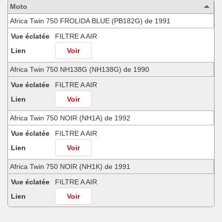
motos
Moto
compatibles
Africa Twin 750 FROLIDA BLUE (PB182G) de 1991
Vue éclatée
FILTRE A AIR
Lien
Voir
Africa Twin 750 NH138G (NH138G) de 1990
Vue éclatée
FILTRE A AIR
Lien
Voir
Africa Twin 750 NOIR (NH1A) de 1992
Vue éclatée
FILTRE A AIR
Lien
Voir
Africa Twin 750 NOIR (NH1K) de 1991
Vue éclatée
FILTRE A AIR
Lien
Voir
Africa Twin 750 SHASTA WHITE (NH138H) de 1990