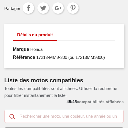
Partager
Détails du produit
Marque
Honda
Référence
17213-MM9-300
(ou 17213MM9300)
Liste des motos compatibles
Toutes les compatibilités sont affichées. Utilisez la recherche
pour filtrer instantanément la liste.
45
/
45
compatibilités affichées
Recherche
dans
les