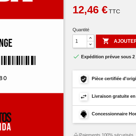
12,46 €
TTC
Quantité

AJOUTER

Expédition prévue sous 2 
Pièce certifiée d'or
Livraison gratuite e
Concessionnaire Hond
Paiements 100% sécurisés