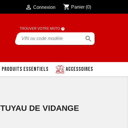
shopping_cart

Panier
(0)
Connexion
TROUVER VOTRE MOTO

Produits essentiels
Accessoires
0 TUYAU DE VIDANGE