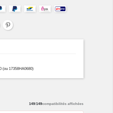
0
(ou 17358HA0680)
149
/
149
compatibilités affichées