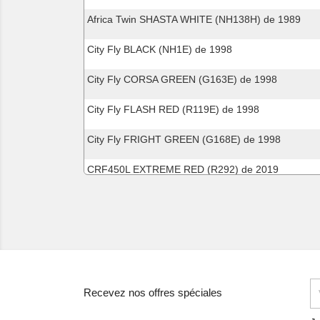
Africa Twin SHASTA WHITE (NH138H) de 1989
City Fly BLACK (NH1E) de 1998
City Fly CORSA GREEN (G163E) de 1998
City Fly FLASH RED (R119E) de 1998
City Fly FRIGHT GREEN (G168E) de 1998
CRF450L EXTREME RED (R292) de 2019
CRF450L EXTREME RED (R292) de 2020
DN-01 GRAPHITE BLACK (NHB01) de 2008
DN-01 GRAPHITE BLACK (NHB01) de 2008
DN-01 GRAPHITE BLACK (NHB01) de 2009
Recevez nos offres spéciales
DN-01 GRAPHITE BLACK (NHB01) de 2009