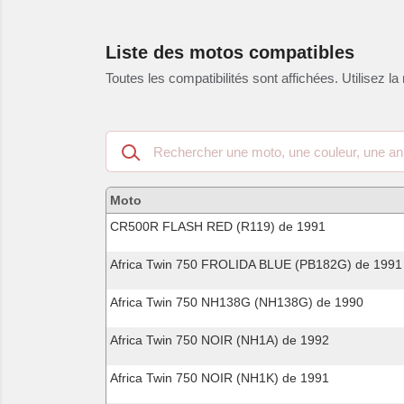
Liste des motos compatibles
Toutes les compatibilités sont affichées. Utilisez la 
Recherche
dans
les
motos
Moto
compatibles
CR500R FLASH RED (R119) de 1991
Africa Twin 750 FROLIDA BLUE (PB182G) de 1991
Africa Twin 750 NH138G (NH138G) de 1990
Africa Twin 750 NOIR (NH1A) de 1992
Africa Twin 750 NOIR (NH1K) de 1991