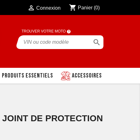
shopping_cart

Panier
(0)
Connexion
TROUVER VOTRE MOTO

Produits essentiels
Accessoires
0 JOINT DE PROTECTION