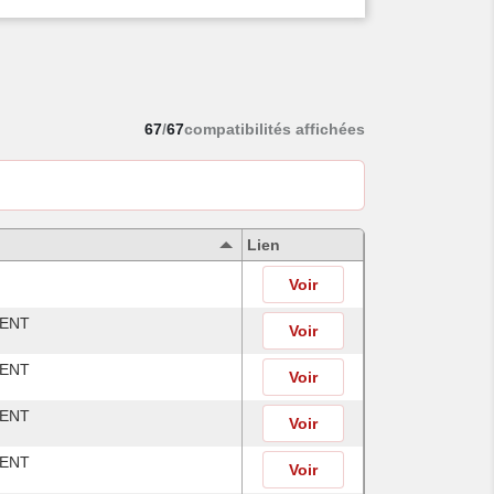
67
/
67
compatibilités affichées
Lien
Voir
MENT
Voir
MENT
Voir
MENT
Voir
MENT
Voir