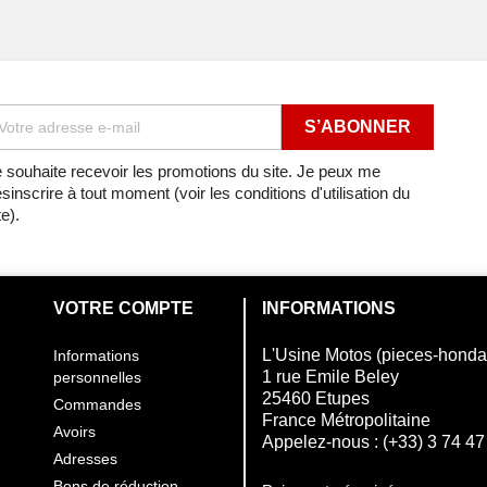
SILENCIEUX D'ECHAPPE
SILENCIEUX D'ECHAPPE
 1990
SILENCIEUX D'ECHAPPE
 1990
SILENCIEUX D'ECHAPPE
 souhaite recevoir les promotions du site. Je peux me
sinscrire à tout moment (voir les conditions d'utilisation du
SILENCIEUX D'ECHAPPE
te).
SILENCIEUX D'ECHAPPE
SILENCIEUX D'ECHAPPE
VOTRE COMPTE
INFORMATIONS
SILENCIEUX D'ECHAPPE
L'Usine Motos (pieces-hond
Informations
1 rue Emile Beley
personnelles
SILENCIEUX D'ECHAPPE
25460 Etupes
Commandes
France Métropolitaine
Avoirs
SILENCIEUX D'ECHAPPE
Appelez-nous :
(+33) 3 74 47
Adresses
Bons de réduction
SILENCIEUX D'ECHAPPE