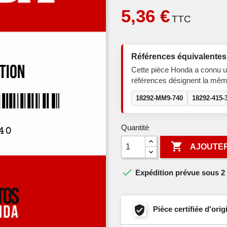
5,36 €
TTC
Références équivalentes
Cette pièce Honda a connu u
références désignent la mêm
18292-MM9-740
18292-415-
Quantité

AJOUTER

Expédition prévue sous 2 
Pièce certifiée d'or