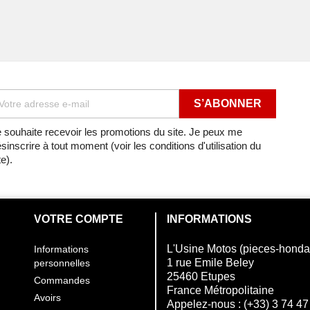
VILEBREQUIN/PISTON
8
VILEBREQUIN/PISTON
7
VILEBREQUIN/PISTON
9
VILEBREQUIN/PISTON
0
VILEBREQUIN/PISTON
 souhaite recevoir les promotions du site. Je peux me
sinscrire à tout moment (voir les conditions d'utilisation du
9
VILEBREQUIN/PISTON
te).
VILEBREQUIN/PISTON
VILEBREQUIN/PISTON
VOTRE COMPTE
INFORMATIONS
A86) de 2024
VILEBREQUIN/PISTON
L'Usine Motos (pieces-hond
Informations
1 rue Emile Beley
personnelles
2009
VILEBREQUIN/PISTON
25460 Etupes
Commandes
France Métropolitaine
Avoirs
 2010
VILEBREQUIN/PISTON
Appelez-nous :
(+33) 3 74 47