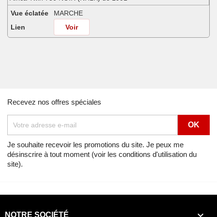
Vue éclatée
MARCHE
Lien
Voir
Africa Twin 750 SHASTA WHITE (NH138H) de 1990
Vue éclatée
MARCHE
Lien
Voir
Africa Twin 750 SHASTA WHITE (NH138H) de 1991
Recevez nos offres spéciales
Vue éclatée
MARCHE
Lien
Voir
Africa Twin 750 SHASTA WHITE (NH138H) de 1992
Je souhaite recevoir les promotions du site. Je peux me
désinscrire à tout moment (voir les conditions d'utilisation du
Vue éclatée
MARCHE
site).
Lien
Voir
Africa Twin 750 SPACE BLUE (PB136I) de 1992
Vue éclatée
MARCHE

NOTRE SOCIÉTÉ
Lien
Voir