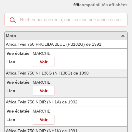
9
/
9
compatibilités affichées
Recherche
dans
les
motos
Moto
compatibles
Africa Twin 750 FROLIDA BLUE (PB182G) de 1991
Vue éclatée
MARCHE
Lien
Voir
Africa Twin 750 NH138G (NH138G) de 1990
Vue éclatée
MARCHE
Lien
Voir
Africa Twin 750 NOIR (NH1A) de 1992
Vue éclatée
MARCHE
Lien
Voir
Africa Twin 750 NOIR (NH1K) de 1991