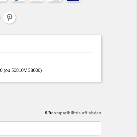
0
(ou 50810MS8000)
9
/
9
compatibilités affichées