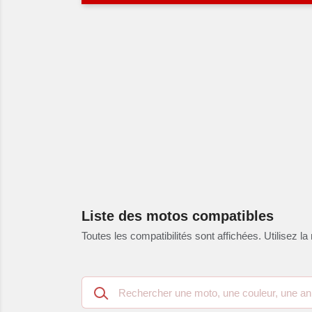
Liste des motos compatibles
Toutes les compatibilités sont affichées. Utilisez la 
Recherche
dans
les