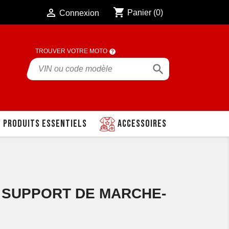
shopping_cart

Panier
(0)
Connexion
TROUVER VOTRE MOTO

Produits essentiels
Accessoires
0 SUPPORT DE MARCHE-