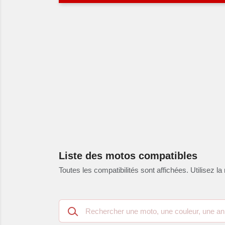
Liste des motos compatibles
Toutes les compatibilités sont affichées. Utilisez la 
Recherche
dans
les