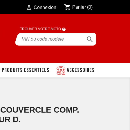
shopping_cart

Panier
(0)
Connexion
TROUVER VOTRE MOTO

Produits essentiels
Accessoires
0 COUVERCLE COMP.
UR D.