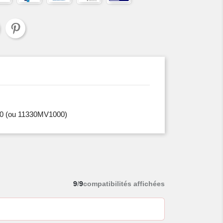
0
(ou 11330MV1000)
9
/
9
compatibilités affichées