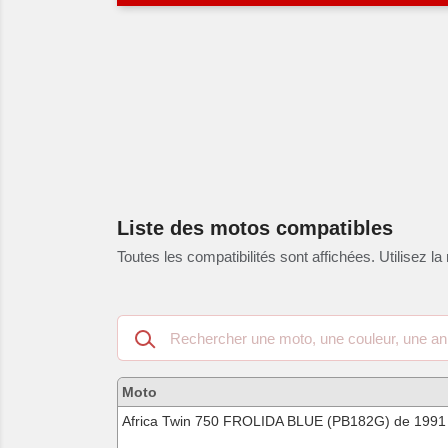
Liste des motos compatibles
Toutes les compatibilités sont affichées. Utilisez la 
Recherche
dans
les
motos
Moto
compatibles
Africa Twin 750 FROLIDA BLUE (PB182G) de 1991