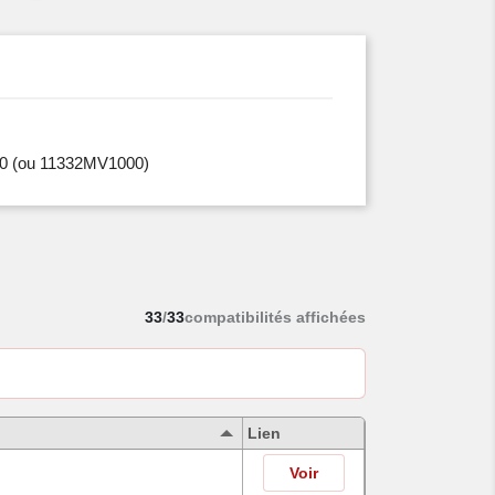
0
(ou 11332MV1000)
33
/
33
compatibilités affichées
Lien
Voir