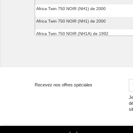
Africa Twin 750 NOIR (NH1) de 2000
Africa Twin 750 NOIR (NH1) de 2000
Africa Twin 750 NOIR (NH1A) de 1992
Africa Twin 750 NOIR (NH1K) de 1991
Africa Twin 750 ROSS WHITE (NH196) de 1998
Africa Twin 750 SAHARA BULE METALLIC (PB273)
Africa Twin 750 SAHARA BULE METALLIC (PB273)
Recevez nos offres spéciales
Africa Twin 750 SAHARA BULE METALLIC (PB273)
Je
dé
Africa Twin 750 SAHARA BULE METALLIC (PB273)
si
Africa Twin 750 SHASTA WHITE (NH138H) de 199