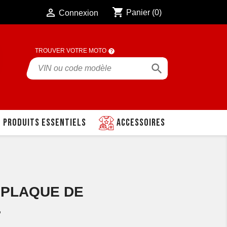
shopping_cart

Panier
(0)
Connexion
TROUVER VOTRE MOTO

Produits essentiels
Accessoires
0 PLAQUE DE
.