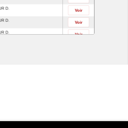
R D.
Voir
R D.
Voir
R D.
Voir
R D.
Voir
R D.
Voir
R D.
Voir
R D.
Voir
R D.
Voir
R D.
Voir
R D.
Voir