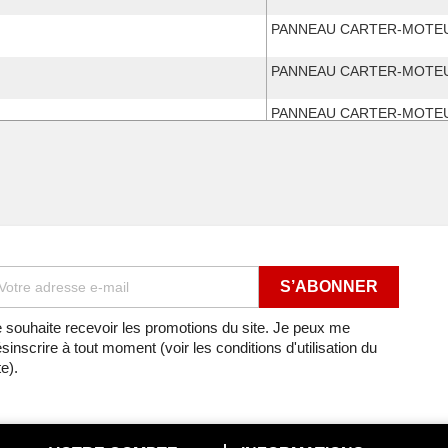
PANNEAU CARTER-MOTEU
PANNEAU CARTER-MOTEU
PANNEAU CARTER-MOTEU
PANNEAU CARTER-MOTEU
PANNEAU CARTER-MOTEU
 de 1997
PANNEAU CARTER-MOTEU
 de 1999
PANNEAU CARTER-MOTEU
 de 2000
PANNEAU CARTER-MOTEU
 souhaite recevoir les promotions du site. Je peux me
sinscrire à tout moment (voir les conditions d'utilisation du
 de 2000
PANNEAU CARTER-MOTEU
te).
0
PANNEAU CARTER-MOTEU