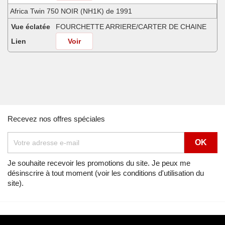
Africa Twin 750 NOIR (NH1K) de 1991
Vue éclatée
FOURCHETTE ARRIERE/CARTER DE CHAINE
Lien
Voir
Africa Twin 750 SHASTA WHITE (NH138H) de 1990
Vue éclatée
FOURCHETTE ARRIERE/CARTER DE CHAINE
Lien
Voir
Africa Twin 750 SHASTA WHITE (NH138H) de 1991
Recevez nos offres spéciales
Vue éclatée
FOURCHETTE ARRIERE/CARTER DE CHAINE
Lien
Voir
Africa Twin 750 SHASTA WHITE (NH138H) de 1992
Je souhaite recevoir les promotions du site. Je peux me
désinscrire à tout moment (voir les conditions d'utilisation du
Vue éclatée
FOURCHETTE ARRIERE/CARTER DE CHAINE
site).
Lien
Voir
Africa Twin 750 SPACE BLUE (PB136I) de 1992
Vue éclatée
FOURCHETTE ARRIERE/CARTER DE CHAINE