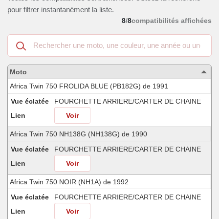
pour filtrer instantanément la liste.
8
/
8
compatibilités affichées
Recherche
dans
les
motos
Moto
compatibles
Africa Twin 750 FROLIDA BLUE (PB182G) de 1991
Vue éclatée
FOURCHETTE ARRIERE/CARTER DE CHAINE
Lien
Voir
Africa Twin 750 NH138G (NH138G) de 1990
Vue éclatée
FOURCHETTE ARRIERE/CARTER DE CHAINE
Lien
Voir
Africa Twin 750 NOIR (NH1A) de 1992
Vue éclatée
FOURCHETTE ARRIERE/CARTER DE CHAINE
Lien
Voir