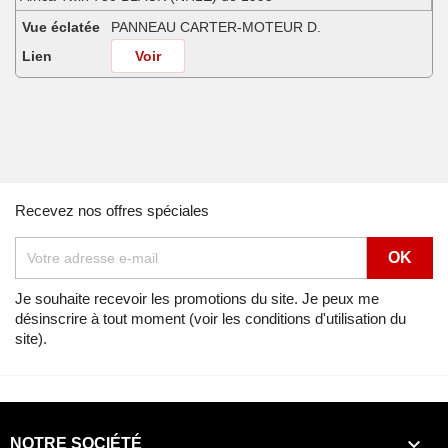
Vue éclatée
PANNEAU CARTER-MOTEUR D.
Lien
Voir
Africa Twin 750 BOON SILVER METALLIC (NH373) de 1997
Vue éclatée
PANNEAU CARTER-MOTEUR D.
Lien
Voir
Africa Twin 750 FROLIDA BLUE (PB182G) de 1991
Recevez nos offres spéciales
Vue éclatée
PANNEAU CARTER-MOTEUR D.
Lien
Voir
Africa Twin 750 MINOTAUROS GREEN METALLIC (GY112) de 1998
Je souhaite recevoir les promotions du site. Je peux me
désinscrire à tout moment (voir les conditions d'utilisation du
Vue éclatée
PANNEAU CARTER-MOTEUR D.
site).
Lien
Voir
Africa Twin 750 NH138G (NH138G) de 1990
Vue éclatée
PANNEAU CARTER-MOTEUR D.

NOTRE SOCIÉTÉ
Lien
Voir