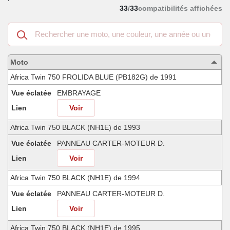
33
/
33
compatibilités affichées
Recherche
dans
les
motos
Moto
compatibles
Africa Twin 750 FROLIDA BLUE (PB182G) de 1991
Vue éclatée
EMBRAYAGE
Lien
Voir
Africa Twin 750 BLACK (NH1E) de 1993
Vue éclatée
PANNEAU CARTER-MOTEUR D.
Lien
Voir
Africa Twin 750 BLACK (NH1E) de 1994
Vue éclatée
PANNEAU CARTER-MOTEUR D.
Lien
Voir
Africa Twin 750 BLACK (NH1E) de 1995