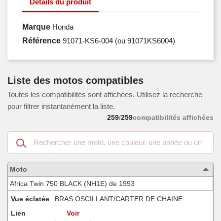
Détails du produit
Marque
Honda
Référence
91071-KS6-004
(ou 91071KS6004)
Liste des motos compatibles
Toutes les compatibilités sont affichées. Utilisez la recherche
pour filtrer instantanément la liste.
259
/
259
compatibilités affichées
Recherche
dans
les
motos
Moto
compatibles
Africa Twin 750 BLACK (NH1E) de 1993
Vue éclatée
BRAS OSCILLANT/CARTER DE CHAINE
Lien
Voir