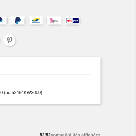
00
(ou 52464KW3000)
52
/
52
compatibilités affichées