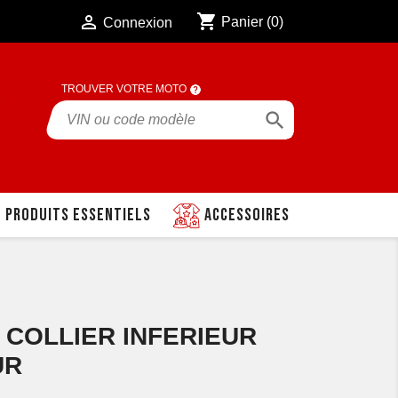
shopping_cart

Panier
(0)
Connexion
TROUVER VOTRE MOTO

Produits essentiels
Accessoires
 COLLIER INFERIEUR
UR