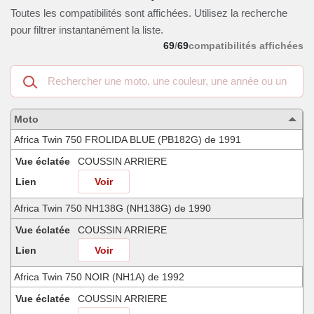
Toutes les compatibilités sont affichées. Utilisez la recherche
pour filtrer instantanément la liste.
69
/
69
compatibilités affichées
Recherche
dans
les
motos
Moto
compatibles
Africa Twin 750 FROLIDA BLUE (PB182G) de 1991
Vue éclatée
COUSSIN ARRIERE
Lien
Voir
Africa Twin 750 NH138G (NH138G) de 1990
Vue éclatée
COUSSIN ARRIERE
Lien
Voir
Africa Twin 750 NOIR (NH1A) de 1992
Vue éclatée
COUSSIN ARRIERE