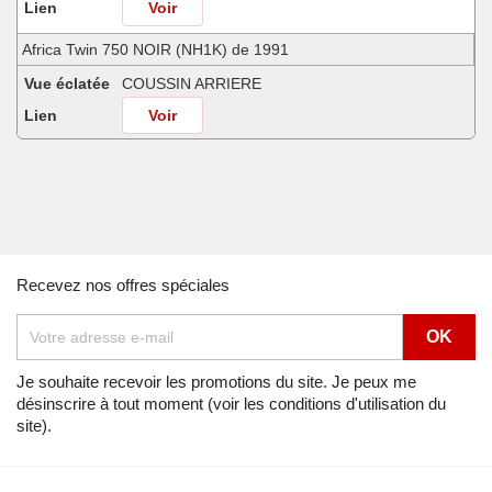
Lien
Voir
Africa Twin 750 NOIR (NH1K) de 1991
Vue éclatée
COUSSIN ARRIERE
Lien
Voir
Africa Twin 750 SHASTA WHITE (NH138H) de 1990
Vue éclatée
COUSSIN ARRIERE
Lien
Voir
Africa Twin 750 SHASTA WHITE (NH138H) de 1991
Recevez nos offres spéciales
Vue éclatée
COUSSIN ARRIERE
Lien
Voir
Africa Twin 750 SHASTA WHITE (NH138H) de 1992
Je souhaite recevoir les promotions du site. Je peux me
désinscrire à tout moment (voir les conditions d'utilisation du
Vue éclatée
COUSSIN ARRIERE
site).
Lien
Voir
Africa Twin 750 SPACE BLUE (PB136I) de 1992