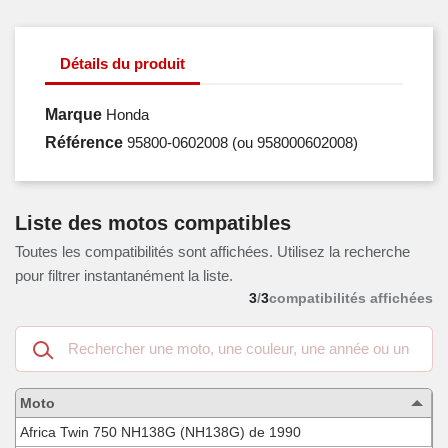
Détails du produit
Marque
Honda
Référence
95800-0602008
(ou 958000602008)
Liste des motos compatibles
Toutes les compatibilités sont affichées. Utilisez la recherche
pour filtrer instantanément la liste.
3
/
3
compatibilités affichées
Recherche
dans
les
motos
Moto
compatibles
Africa Twin 750 NH138G (NH138G) de 1990