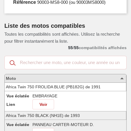
Référence
90003-MS8-000
(ou 90003MS8000)
Liste des motos compatibles
Toutes les compatibilités sont affichées. Utilisez la recherche
pour filtrer instantanément la liste.
55
/
55
compatibilités affichées
Recherche
dans
les
motos
Moto
compatibles
Africa Twin 750 FROLIDA BLUE (PB182G) de 1991
Vue éclatée
EMBRAYAGE
Lien
Voir
Africa Twin 750 BLACK (NH1E) de 1993
Vue éclatée
PANNEAU CARTER-MOTEUR D.