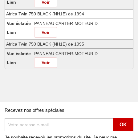
Lien
Voir
Africa Twin 750 BLACK (NH1E) de 1994
Vue éclatée
PANNEAU CARTER-MOTEUR D.
Lien
Voir
Africa Twin 750 BLACK (NH1E) de 1995
Vue éclatée
PANNEAU CARTER-MOTEUR D.
Lien
Voir
Africa Twin 750 FROLIDA BLUE (PB182G) de 1991
Vue éclatée
PANNEAU CARTER-MOTEUR D.
Lien
Voir
Africa Twin 750 NH138G (NH138G) de 1990
Recevez nos offres spéciales
Vue éclatée
PANNEAU CARTER-MOTEUR D.
Lien
Voir
Africa Twin 750 NOIR (NH1A) de 1992
Je souhaite recevoir les promotions du site. Je peux me