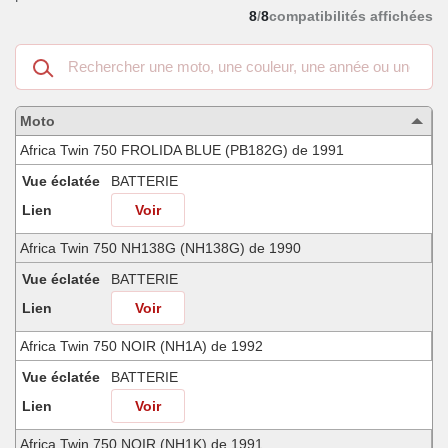
8
/
8
compatibilités affichées
Recherche
dans
les
motos
Moto
compatibles
Africa Twin 750 FROLIDA BLUE (PB182G) de 1991
Vue éclatée
BATTERIE
Lien
Voir
Africa Twin 750 NH138G (NH138G) de 1990
Vue éclatée
BATTERIE
Lien
Voir
Africa Twin 750 NOIR (NH1A) de 1992
Vue éclatée
BATTERIE
Lien
Voir
Africa Twin 750 NOIR (NH1K) de 1991