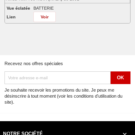
Vue éclatée
BATTERIE
Lien
Voir
Africa Twin 750 SHASTA WHITE (NH138H) de 1990
Vue éclatée
BATTERIE
Lien
Voir
Africa Twin 750 SHASTA WHITE (NH138H) de 1991
Recevez nos offres spéciales
Vue éclatée
BATTERIE
Lien
Voir
Africa Twin 750 SHASTA WHITE (NH138H) de 1992
Je souhaite recevoir les promotions du site. Je peux me
désinscrire à tout moment (voir les conditions d'utilisation du
Vue éclatée
BATTERIE
site).
Lien
Voir
Africa Twin 750 SPACE BLUE (PB136I) de 1992
Vue éclatée
BATTERIE

NOTRE SOCIÉTÉ
Lien
Voir