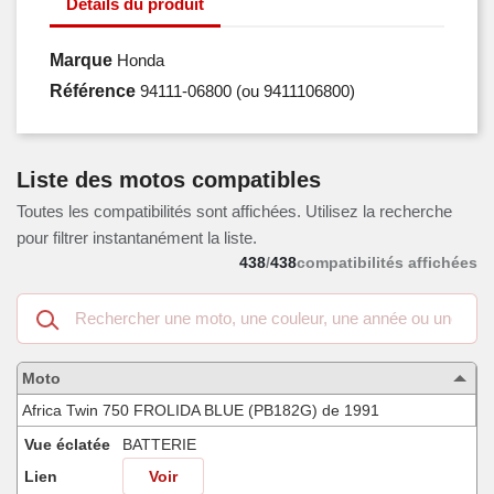
Détails du produit
Marque
Honda
Référence
94111-06800
(ou 9411106800)
Liste des motos compatibles
Toutes les compatibilités sont affichées. Utilisez la recherche
pour filtrer instantanément la liste.
438
/
438
compatibilités affichées
Recherche
dans
les
motos
Moto
compatibles
Africa Twin 750 FROLIDA BLUE (PB182G) de 1991
Vue éclatée
BATTERIE
Lien
Voir