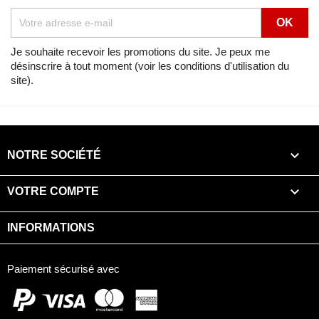
Lien
Voir
Africa Twin 750 SHASTA WHITE (NH138H) de 1992
Je souhaite recevoir les promotions du site. Je peux me
désinscrire à tout moment (voir les conditions d'utilisation du
Vue éclatée
BATTERIE
site).
Lien
Voir
Africa Twin 750 SPACE BLUE (PB136I) de 1992
Vue éclatée
BATTERIE

NOTRE SOCIÉTÉ
Lien
Voir
CBF125 CANDY BLAZING RED (R195) de 2015

VOTRE COMPTE
Vue éclatée
BATTERIE
INFORMATIONS
Lien
Voir
CBF125 CANDY BLAZING RED (R195) de 2017
Paiement sécurisé avec
Vue éclatée
BATTERIE
Lien
Voir