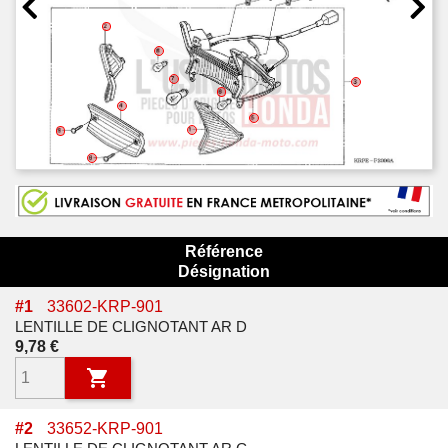
Référence
Désignation
#
1
33602-KRP-901
LENTILLE DE CLIGNOTANT AR D
Prix
9,78 €

#
2
33652-KRP-901