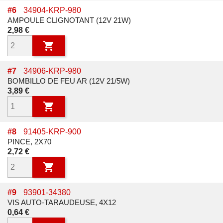
#
6
34904-KRP-980
AMPOULE CLIGNOTANT (12V 21W)
Prix
2,98 €

#
7
34906-KRP-980
BOMBILLO DE FEU AR (12V 21/5W)
Prix
3,89 €

#
8
91405-KRP-900
PINCE, 2X70
Prix
2,72 €

#
9
93901-34380
VIS AUTO-TARAUDEUSE, 4X12
Prix
0,64 €