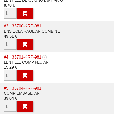
LENTILLE DE CLIGNOTANT AR G
Prix
9,78 €

#
3
33700-KRP-981
ENS ECLAIRAGE AR COMBINE
Prix
49,51 €

#
4
33701-KRP-981
i
LENTILLE COMP FEU AR
Prix
15,29 €

#
5
33704-KRP-981
COMP EMBASE, AR
Prix
39,64 €
