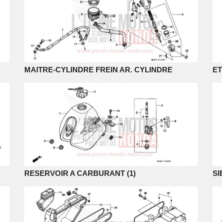
MAITRE-CYLINDRE FREIN AR. CYLINDRE
ET
RESERVOIR A CARBURANT (1)
SI