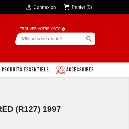
shopping_cart

Panier
(0)
Connexion
TROUVER VOTRE MOTO

Produits essentiels
Accessoires
D (R127) 1997