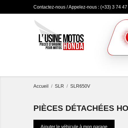
Contactez-nous
/ Appelez-nous :
(+33) 3 74 47
Accueil
SLR
SLR650V
PIÈCES DÉTACHÉES HON
Ajouter le véhicule à mon garage