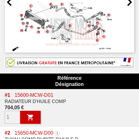
Référence
Désignation
#
1
15600-MCW-D01
RADIATEUR D'HUILE COMP
Prix
704,05 €

#
2
15650-MCW-D00
i