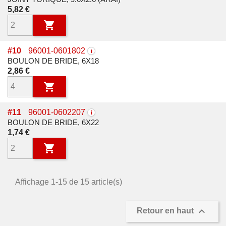
Prix
5,82 €

#
10
96001-0601802
i
BOULON DE BRIDE, 6X18
Prix
2,86 €

#
11
96001-0602207
i
BOULON DE BRIDE, 6X22
Prix
1,74 €

Affichage 1-15 de 15 article(s)

Retour en haut