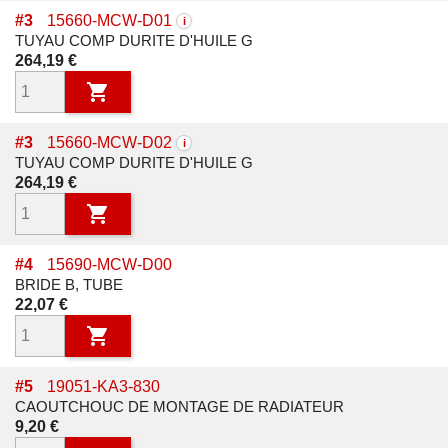
#
3
15660-MCW-D01
i
TUYAU COMP DURITE D'HUILE G
Prix
264,19 €

#
3
15660-MCW-D02
i
TUYAU COMP DURITE D'HUILE G
Prix
264,19 €

#
4
15690-MCW-D00
BRIDE B, TUBE
Prix
22,07 €

#
5
19051-KA3-830
CAOUTCHOUC DE MONTAGE DE RADIATEUR
Prix
9,20 €