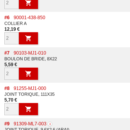

#
6
90001-438-850
COLLIER A
Prix
12,19 €

#
7
90103-MJ1-010
BOULON DE BRIDE, 8X22
Prix
5,59 €

#
8
91255-MJ1-000
JOINT TORIQUE, 111X35
Prix
5,70 €

#
9
91309-ML7-003
i
JOINT TORIQUE, 9.6X2.6 (ARAI)